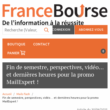
CONNEXION
ABONNEZ-VOUS
BOUTIQUE
CONTACT
0
PANIER
Fin de semestre, perspectives, vidéo…
et dernières heures pour la promo
MailExpert !
Accueil
Mails flash
page:
Fin de semestre, perspectives, vidéo… et dernières heures pour la promo
MailExpert !
Article du
30/06/2025