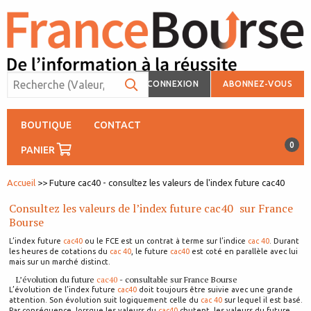
CONNEXION
ABONNEZ-VOUS
BOUTIQUE
CONTACT
0
PANIER
Accueil
>> Future cac40 - consultez les valeurs de l'index future cac40
Consultez les valeurs de l’index future
cac40
sur France
Bourse
L’index future
cac40
ou le FCE est un contrat à terme sur l’indice
cac 40
. Durant
les heures de cotations du
cac 40
, le future
cac40
est coté en parallèle avec lui
mais sur un marché distinct.
L’évolution du future
cac40
- consultable sur France Bourse
L’évolution de l’index future
cac40
doit toujours être suivie avec une grande
attention. Son évolution suit logiquement celle du
cac 40
sur lequel il est basé.
Par conséquence, lorsque les valeurs du
cac40
chutent, les valeurs du future