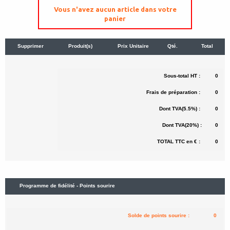
Vous n'avez aucun article dans votre
panier
Supprimer
Produit(s)
Prix Unitaire
Qté.
Total
Sous-total HT :
0
Frais de préparation :
0
Dont TVA(5.5%) :
0
Dont TVA(20%) :
0
TOTAL TTC en € :
0
Programme de fidélité - Points sourire
Solde de points sourire :
0