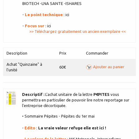
BIOTECH -LNA SANTE -ISHARES
-
Le point technique
: ici
-
Focus sur
: ici
>> Téléchargez gratuitement un ancien exemplaire <<
Description
Prix
Commander
Achat "Quinzaine" à
Ajouter au panier
60€
l'unité
Descriptif :
L'achat unitaire de la lettre
P€PITES
vous
permettra en particulier de pouvoir lire notre reportage sur
l'entreprise décortiquée.
• Sommaire Pépites - Pépites du 1er mai
-
Edito
:
La vraie valeur refuge elle est ici !