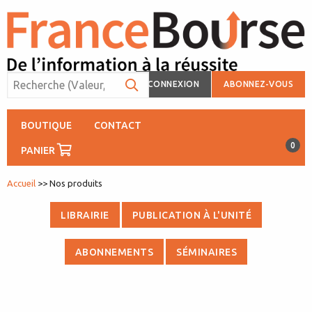
CONNEXION
ABONNEZ-VOUS
BOUTIQUE
CONTACT
0
PANIER
Accueil
>> Nos produits
LIBRAIRIE
PUBLICATION À L'UNITÉ
ABONNEMENTS
SÉMINAIRES