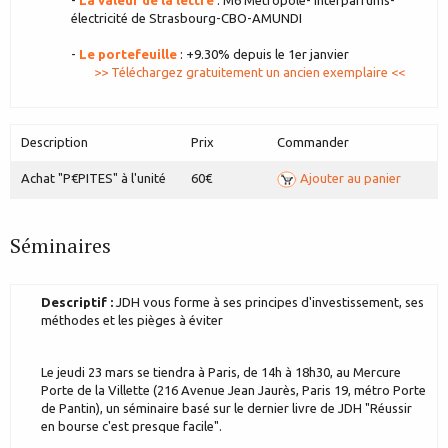
-
La valeur de la lettre
: M6 Metropole- Interparfums-
électricité de Strasbourg-CBO-AMUNDI
-
Le portefeuille
: +9.30% depuis le 1er janvier
>> Téléchargez gratuitement un ancien exemplaire <<
Description
Prix
Commander
Achat "P€PITES" à l'unité
60€
Ajouter au panier
Séminaires
Descriptif :
JDH vous forme à ses principes d'investissement, ses
méthodes et les pièges à éviter
Le jeudi 23 mars se tiendra à Paris, de 14h à 18h30, au Mercure
Porte de la Villette (216 Avenue Jean Jaurès, Paris 19, métro Porte
de Pantin), un séminaire basé sur le dernier livre de JDH "Réussir
en bourse c'est presque facile".