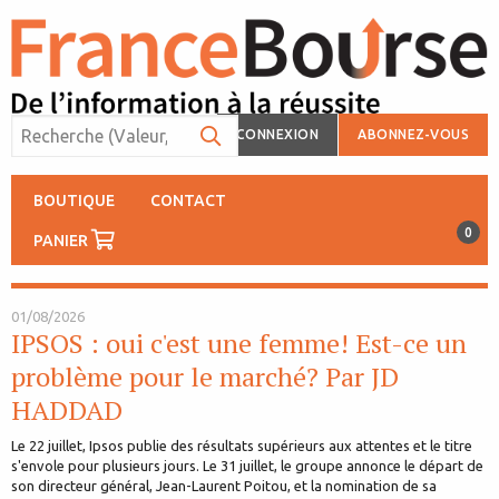
CONNEXION
ABONNEZ-VOUS
BOUTIQUE
CONTACT
0
PANIER
01/08/2026
IPSOS : oui c'est une femme! Est-ce un
problème pour le marché? Par JD
HADDAD
Le 22 juillet, Ipsos publie des résultats supérieurs aux attentes et le titre
s'envole pour plusieurs jours. Le 31 juillet, le groupe annonce le départ de
son directeur général, Jean-Laurent Poitou, et la nomination de sa