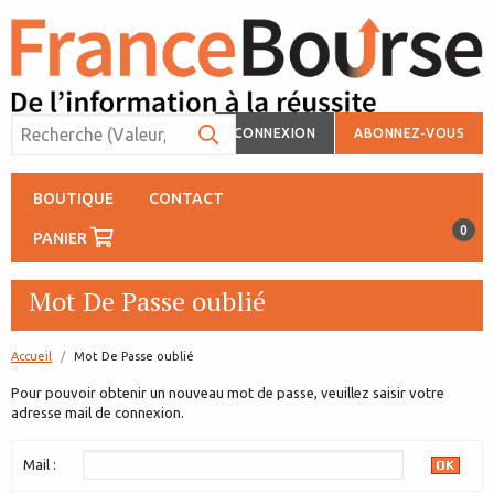
CONNEXION
ABONNEZ-VOUS
BOUTIQUE
CONTACT
0
PANIER
Mot De Passe oublié
Accueil
page:
Mot De Passe oublié
Pour pouvoir obtenir un nouveau mot de passe, veuillez saisir votre
adresse mail de connexion.
Mail :