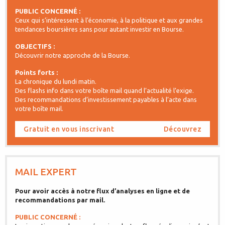
PUBLIC CONCERNÉ :
Ceux qui s’intéressent à l’économie, à la politique et aux grandes
tendances boursières sans pour autant investir en Bourse.
OBJECTIFS :
Découvrir notre approche de la Bourse.
Points forts :
La chronique du lundi matin.
Des flashs info dans votre boîte mail quand l’actualité l’exige.
Des recommandations d’investissement payables à l’acte dans
votre boîte mail.
Gratuit en vous inscrivant
Découvrez
MAIL EXPERT
Pour avoir accès à notre flux d’analyses en ligne et de
recommandations par mail.
PUBLIC CONCERNÉ :