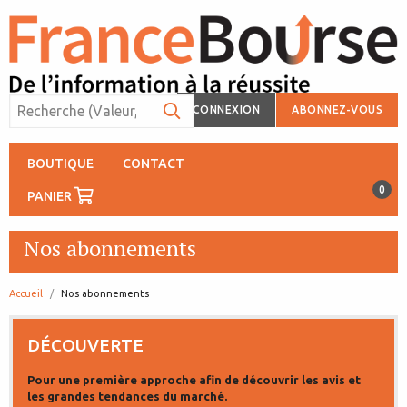
CONNEXION
ABONNEZ-VOUS
BOUTIQUE
CONTACT
0
PANIER
Nos abonnements
Accueil
page:
Nos abonnements
DÉCOUVERTE
Pour une première approche afin de découvrir les avis et
les grandes tendances du marché.