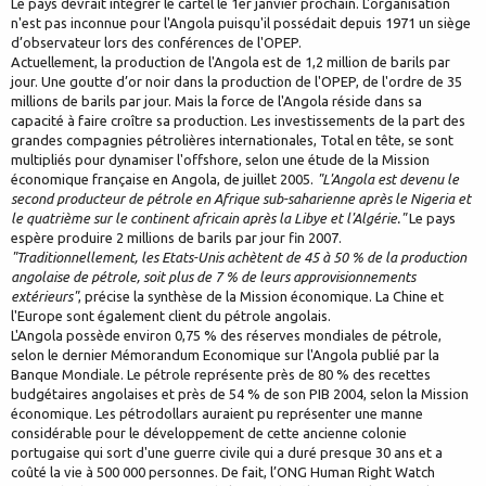
Le pays devrait intégrer le cartel le 1er janvier prochain. L'organisation
n'est pas inconnue pour l'Angola puisqu'il possédait depuis 1971 un siège
d’observateur lors des conférences de l'OPEP.
Actuellement, la production de l'Angola est de 1,2 million de barils par
jour. Une goutte d’or noir dans la production de l'OPEP, de l'ordre de 35
millions de barils par jour. Mais la force de l'Angola réside dans sa
capacité à faire croître sa production. Les investissements de la part des
grandes compagnies pétrolières internationales, Total en tête, se sont
multipliés pour dynamiser l'offshore, selon une étude de la Mission
économique française en Angola, de juillet 2005.
"L'Angola est devenu le
second producteur de pétrole en Afrique sub-saharienne après le Nigeria et
le quatrième sur le continent africain après la Libye et l'Algérie."
Le pays
espère produire 2 millions de barils par jour fin 2007.
"Traditionnellement, les Etats-Unis achètent de 45 à 50 % de la production
angolaise de pétrole, soit plus de 7 % de leurs approvisionnements
extérieurs"
, précise la synthèse de la Mission économique. La Chine et
l'Europe sont également client du pétrole angolais.
L'Angola possède environ 0,75 % des réserves mondiales de pétrole,
selon le dernier Mémorandum Economique sur l'Angola publié par la
Banque Mondiale. Le pétrole représente près de 80 % des recettes
budgétaires angolaises et près de 54 % de son PIB 2004, selon la Mission
économique. Les pétrodollars auraient pu représenter une manne
considérable pour le développement de cette ancienne colonie
portugaise qui sort d'une guerre civile qui a duré presque 30 ans et a
coûté la vie à 500 000 personnes. De fait, l’ONG Human Right Watch