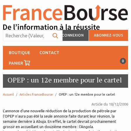
CONNEXION
ABONNEZ-VOUS
BOUTIQUE
CONTACT
0
PANIER
OPEP : un 12e membre pour le cartel
Accueil
Articles FranceBourse
page:
OPEP : un 12e membre pour le cartel
Article du
18/12/2006
L'annonce d'une nouvelle réduction de la production de pétrole par
l'OPEP n'aura pas été la seule annonce faite durant leur réunion, la
semaine dernière à Abuja. En effet, le cartel devrait prochainement
grossir en accueillant un douzième membre : l'Angola.