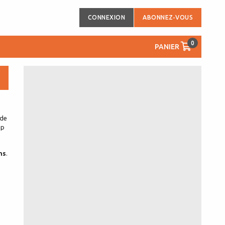
CONNEXION
ABONNEZ-VOUS
0
PANIER
 de
up
ns
.