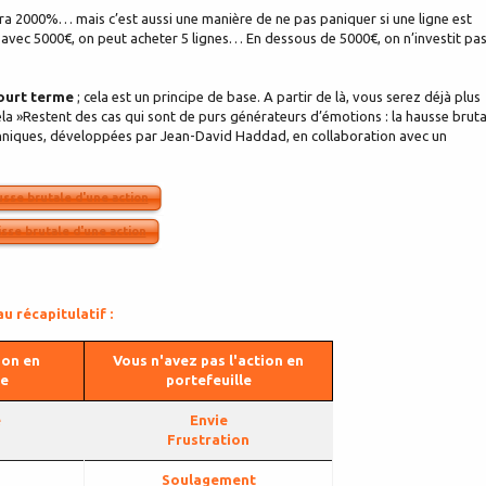
era 2000%… mais c’est aussi une manière de ne pas paniquer si une ligne est
 avec 5000€, on peut acheter 5 lignes… En dessous de 5000€, on n’investit pa
court terme
; cela est un principe de base. A partir de là, vous serez déjà plus
 cela »Restent des cas qui sont de purs générateurs d’émotions : la hausse bruta
echniques, développées par Jean-David Haddad, en collaboration avec un
usse brutale d'une action
isse brutale d'une action
u récapitulatif :
ion en
Vous n'avez pas l'action en
le
portefeuille
e
Envie
Frustration
Soulagement