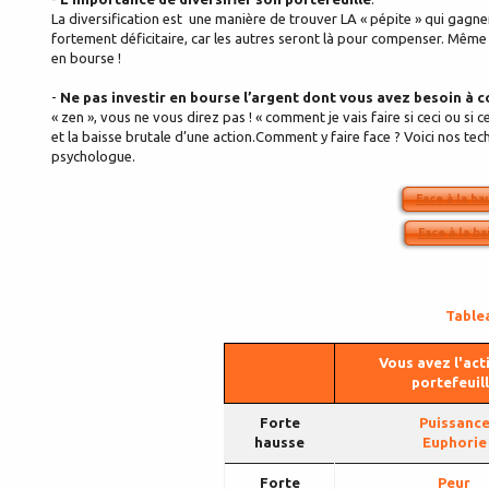
La diversification est une manière de trouver LA « pépite » qui gagn
fortement déficitaire, car les autres seront là pour compenser. Même
en bourse !
-
Ne pas investir en bourse l’argent dont vous avez besoin à 
« zen », vous ne vous direz pas ! « comment je vais faire si ceci ou si
et la baisse brutale d’une action.Comment y faire face ? Voici nos t
psychologue.
Face à la ha
Face à la ba
Tablea
Vous avez l'act
portefeuil
Forte
Puissanc
hausse
Euphorie
Forte
Peur