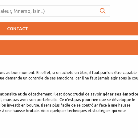
CONTACT
ons au bon moment. En effet, si on achete un titre, il faut parfois être capable
que demande un contrôle de ses émotions, car il ne faut jamais agir sous le co
rationalité et de détachement. Il est donc crucial de savoir
gérer ses émotio
l, mais pas avec son portefeuille. Ce n’est pas pour rien que se développe le
’on investit en bourse. Il sera plus facile de se contrôler face à une hausse
ce à une hausse brutale. Voici quelques techniques et stratégies qui vous