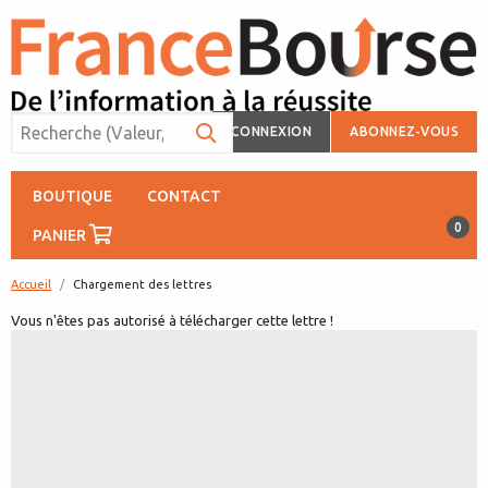
CONNEXION
ABONNEZ-VOUS
BOUTIQUE
CONTACT
0
PANIER
Accueil
page:
Chargement des lettres
Vous n'êtes pas autorisé à télécharger cette lettre !