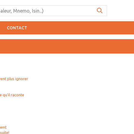
CONTACT
vent plus ignorer
e qu'il raconte
ment
suite!