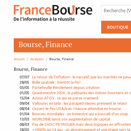
BOUTIQUE
Bourse, Finance
Accueil
Analyses
page:
Bourse, Finance
Bourse, Finance
07/07
Le retour de l'inflation : le narratif que les marchés ne peu
28/05
Bulle spatiale : bientôt la fin?
03/05
Portefeuille Rendement depuis création
01/05
Quadrimestre 2026 : le palmarès des indices boursiers et c
15/04
Action ATOS : ce qui se passe vraiment
09/04
Vallourec en tete : les parapetrolieres prennent le relais!
08/04
Cessez-le-feu USA/iran ! Hausse attendue en bourse
01/04
Bourses mondiales : un trimestre qui a basculé d'un coup.
13/03
WORLDINE lance son augmentation de capital
08/03
Pas de CHOC PETROLIER mais deux logiques en affronte
28/02
+1000% en 24 ans : un aboutissement et une etape vers la 