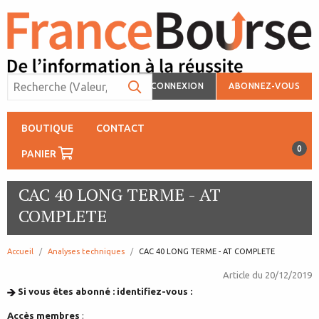
CONNEXION
ABONNEZ-VOUS
BOUTIQUE
CONTACT
0
PANIER
CAC 40 LONG TERME - AT
COMPLETE
Accueil
Analyses techniques
page:
CAC 40 LONG TERME - AT COMPLETE
Article du
20/12/2019
Si vous êtes abonné : identifiez-vous :
Accès membres
: