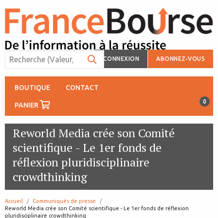
CONNEXION
ABONNEZ-VOUS
BOUTIQUE
CONTACT
0
PANIER
Reworld Media crée son Comité
scientifique - Le 1er fonds de
réflexion pluridisciplinaire
crowdthinking
Accueil
Communiqués de presse
page:
Reworld Media crée son Comité scientifique - Le 1er fonds de réflexion
pluridisciplinaire crowdthinking