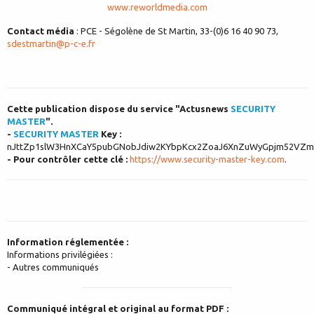
www.reworldmedia.com
Contact média
: PCE - Ségolène de St Martin, 33-(0)6 16 40 90 73,
sdestmartin@p-c-e.fr
Cette publication dispose du service "Actusnews
SECURITY
MASTER
".
-
SECURITY MASTER
Key :
nJttZp1slW3HnXCaY5pubGNobJdiw2KYbpKcx2ZoaJ6XnZuWyGpjm52VZm
- Pour contrôler cette clé :
https://www.security-master-key.com
.
Information réglementée :
Informations privilégiées :
- Autres communiqués
Communiqué intégral et original au format PDF :