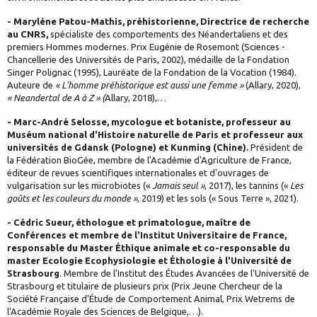
- Marylène Patou-Mathis, préhistorienne, Directrice de recherche
au CNRS,
spécialiste des comportements des Néandertaliens et des
premiers Hommes modernes. Prix Eugénie de Rosemont (Sciences -
Chancellerie des Universités de Paris, 2002), médaille de la Fondation
Singer Polignac (1995), Lauréate de la Fondation de la Vocation (1984).
Auteure de
« L'homme préhistorique est aussi une femme »
(Allary, 2020),
« Neandertal de A à Z » (
Allary, 2018),…
- Marc-André Selosse, mycologue et botaniste, professeur au
Muséum national d'Histoire naturelle de Paris et professeur aux
universités de Gdansk (Pologne) et Kunming (Chine).
Président de
la Fédération BioGée, membre de l'Académie d'Agriculture de France,
éditeur de revues scientifiques internationales et d'ouvrages de
vulgarisation sur les microbiotes («
Jamais seul »
, 2017), les tannins («
Les
goûts et les couleurs du monde »
, 2019) et les sols (« Sous Terre », 2021).
- Cédric Sueur, éthologue et primatologue, maître de
Conférences et membre de l'Institut Universitaire de France,
responsable du Master Éthique animale et co-responsable du
master Ecologie Ecophysiologie et Éthologie à l'Université de
Strasbourg
. Membre de l'Institut des Études Avancées de l'Université de
Strasbourg et titulaire de plusieurs prix (Prix Jeune Chercheur de la
Société Française d'Étude de Comportement Animal, Prix Wetrems de
l'Académie Royale des Sciences de Belgique,…).