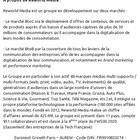
Reworld Media est un groupe en développement sur deux marchés :
- Le marché BtoC via le déploiement d'offres de contenus, de services et
de produits auprès d'un bassin d'audiences captives de plus de 30
millions de consommateurs qu'il accompagne dans la digitalisation de
leurs modes de consommation.
- Le marché BtoB par la couverture de tous les leviers de la
communication des entreprises afin de les accompagner dans la
digitalisation de leur communication, et notamment en
brand marketing
et
performance marketing
.
Le Groupe a en particulier à son actif 48 marques médias multi-supports /
multi-formats (web, print, vidéo, audio, TV, évènements) de qualité,
génératrices d'audiences dans un large nombre d'univers de
consommation (Maison & Travaux, Marie France, Grazia, Auto Plus,
Science & Vie, Gourmand, Top Santé, Télé Magazine, etc.) et, il intègre sa
propre plateforme technologique à la performance (180 000 sites affiliés
dans le monde). Fondé en 2012, Reworld Media réalise un chiffre
d'affaires annuel de 425 M€. Le groupe est présent dans 11 pays, compte
ème
951 collaborateurs et est classé à la 4
place du FW500 2020
(classement des entreprises de la Tech française).
Euronext Growth Paris – ALREW - Code ISIN : FR0010820274 -