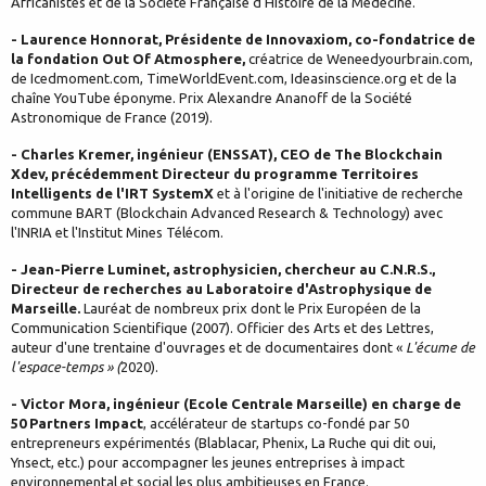
Africanistes et de la Société Française d'Histoire de la Médecine.
- Laurence Honnorat, Présidente de Innovaxiom, co-fondatrice de
la fondation Out Of Atmosphere,
créatrice de Weneedyourbrain.com,
de Icedmoment.com, TimeWorldEvent.com, Ideasinscience.org et de la
chaîne YouTube éponyme. Prix Alexandre Ananoff de la Société
Astronomique de France (2019).
- Charles Kremer, ingénieur (ENSSAT), CEO de The Blockchain
Xdev, précédemment Directeur du programme Territoires
Intelligents de l'IRT SystemX
et à l'origine de l'initiative de recherche
commune BART (Blockchain Advanced Research & Technology) avec
l'INRIA et l'Institut Mines Télécom.
- Jean-Pierre Luminet, astrophysicien, chercheur au C.N.R.S.,
Directeur de recherches au Laboratoire d'Astrophysique de
Marseille.
Lauréat de nombreux prix dont le Prix Européen de la
Communication Scientifique (2007). Officier des Arts et des Lettres,
auteur d'une trentaine d'ouvrages et de documentaires dont «
L'écume de
l'espace-temps » (
2020).
- Victor Mora, ingénieur (Ecole Centrale Marseille) en charge de
50 Partners Impact
, accélérateur de startups co-fondé par 50
entrepreneurs expérimentés (Blablacar, Phenix, La Ruche qui dit oui,
Ynsect, etc.) pour accompagner les jeunes entreprises à impact
environnemental et social les plus ambitieuses en France.