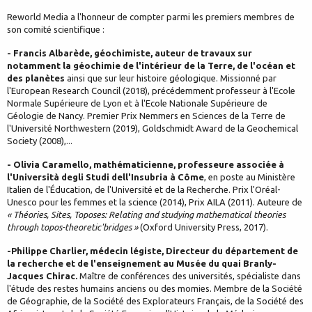
Reworld Media a l'honneur de compter parmi les premiers membres de
son comité scientifique :
- Francis Albarède, géochimiste, auteur de travaux sur
notamment la géochimie de l'intérieur de la Terre, de l'océan et
des planètes
ainsi que sur leur histoire géologique. Missionné par
l'European Research Council (2018), précédemment professeur à l'Ecole
Normale Supérieure de Lyon et à l'Ecole Nationale Supérieure de
Géologie de Nancy. Premier Prix Nemmers en Sciences de la Terre de
l'Université Northwestern (2019), Goldschmidt Award de la Geochemical
Society (2008),...
- Olivia Caramello, mathématicienne, professeure associée à
l'Università degli Studi dell'Insubria à Côme
, en poste au Ministère
Italien de l'Éducation, de l'Université et de la Recherche. Prix l'Oréal-
Unesco pour les femmes et la science (2014), Prix AILA (2011). Auteure de
« Théories, Sites, Toposes: Relating and studying mathematical theories
through topos-theoretic'bridges »
(Oxford University Press, 2017).
-Philippe Charlier, médecin légiste, Directeur du département de
la recherche et de l'enseignement au Musée du quai Branly-
Jacques Chirac.
Maître de conférences des universités, spécialiste dans
l'étude des restes humains anciens ou des momies. Membre de la Société
de Géographie, de la Société des Explorateurs Français, de la Société des