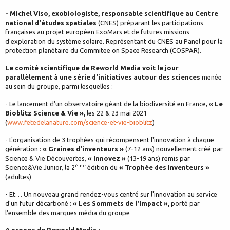
- Michel Viso, exobiologiste, responsable scientifique au Centre
national d'études spatiales
(CNES) préparant les participations
françaises au projet européen ExoMars et de futures missions
d'exploration du système solaire. Représentant du CNES au Panel pour la
protection planétaire du Commitee on Space Research (COSPAR).
Le comité scientifique de Reworld Media voit le jour
parallèlement à une série d'initiatives autour des sciences
menée
au sein du groupe, parmi lesquelles :
- Le lancement d'un observatoire géant de la biodiversité en France,
« Le
Bioblitz Science & Vie »,
les 22 & 23 mai 2021
(
www.fetedelanature.com/science-et-vie-bioblitz
)
- L'organisation de 3 trophées qui récompensent l'innovation à chaque
génération :
« Graines d'inventeurs »
(7-12 ans) nouvellement créé par
Science & Vie Découvertes,
« Innovez »
(13-19 ans) remis par
ème
Science&Vie Junior, la 2
édition du
« Trophée des Inventeurs »
(adultes)
- Et… Un nouveau grand rendez-vous centré sur l'innovation au service
d'un futur décarboné
: « Les Sommets de l'Impact »,
porté par
l'ensemble des marques média du groupe
A propos de Reworld Media :