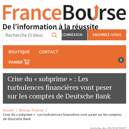
CONNEXION
ABONNEZ-VOUS
BOUTIQUE
CONTACT
0
PANIER
Crise du « subprime » : Les
turbulences financières vont peser
sur les comptes de Deutsche Bank
Accueil
Bourse, Finance
page:
Crise du « subprime » : Les turbulences financières vont peser sur les comptes
de Deutsche Bank
Article du
03/10/2007