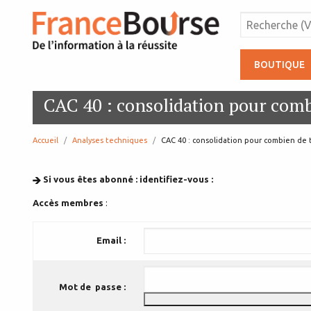
BOUTIQUE
CAC 40 : consolidation pour com
Accueil
Analyses techniques
page:
CAC 40 : consolidation pour combien de
Si vous êtes abonné : identifiez-vous :
Accès membres
:
Email :
Mot de passe :