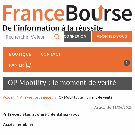
CONNEXION
ABONNEZ-VOUS
BOUTIQUE
CONTACT
0
PANIER
OP Mobility : le moment de vérité
Accueil
Analyses techniques
page:
OP Mobility : le moment de vérité
Article du
11/06/2025
Si vous êtes abonné : identifiez-vous :
Accès membres
: