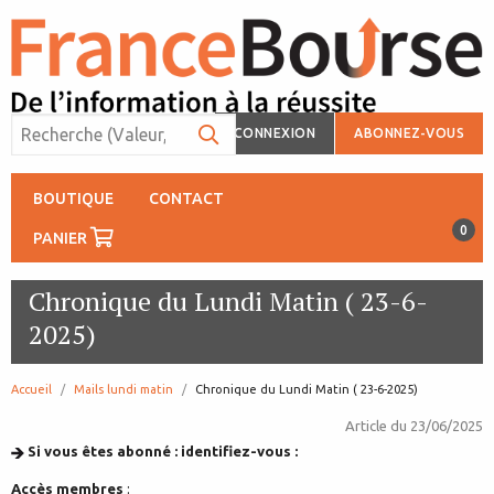
CONNEXION
ABONNEZ-VOUS
BOUTIQUE
CONTACT
0
PANIER
Chronique du Lundi Matin ( 23-6-
2025)
Accueil
Mails lundi matin
page:
Chronique du Lundi Matin ( 23-6-2025)
Article du
23/06/2025
Si vous êtes abonné : identifiez-vous :
Accès membres
: