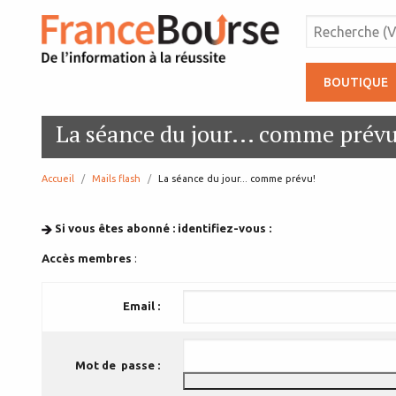
BOUTIQUE
La séance du jour... comme prévu
Accueil
Mails flash
page:
La séance du jour... comme prévu!
Si vous êtes abonné : identifiez-vous :
Accès membres
:
Email :
Mot de passe :