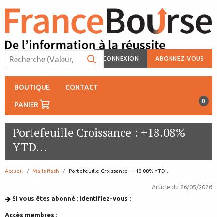
CONNEXION
ABONNEZ-VOUS
BOUTIQUE
CONTACT
0
PANIER
Portefeuille Croissance : +18.08%
YTD...
Accueil
Mails flash
page:
Portefeuille Croissance : +18.08% YTD...
Article du
26/05/2026
Si vous êtes abonné : identifiez-vous :
Accès membres
: