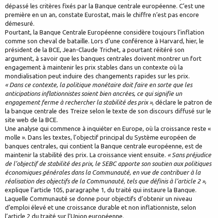
dépassé les critères fixés par la Banque centrale européenne. C’est une
première en un an, constate Eurostat, mais le chiffre n’est pas encore
démesuré.
Pourtant, la Banque Centrale Européenne considère toujours l’inflation
comme son cheval de bataille. Lors d’une conférence à Harvard, hier, le
président de la BCE, Jean-Claude Trichet, a pourtant réitéré son
argument, à savoir que les banques centrales doivent montrer un fort
engagement à maintenir les prix stables dans un contexte où la
mondialisation peut induire des changements rapides sur les prix.
« Dans ce contexte, la politique monétaire doit faire en sorte que les
anticipations inflationnistes soient bien ancrées, ce qui signifie un
engagement ferme à rechercher la stabilité des prix »
, déclare le patron de
la banque centrale des Treize selon le texte de son discours diffusé sur le
site web de la BCE.
Une analyse qui commence à inquiéter en Europe, où la croissance reste «
molle ». Dans les textes, l’objectif principal du Système européen de
banques centrales, qui contient la Banque centrale européenne, est de
maintenir la stabilité des prix. La croissance vient ensuite.
« Sans préjudice
de l’objectif de stabilité des prix, le SEBC apporte son soutien aux politiques
économiques générales dans la Communauté, en vue de contribuer à la
réalisation des objectifs de la Communauté, tels que définis à l’article 2 »,
explique l’article 105, paragraphe 1, du traité qui instaure la Banque.
Laquelle Communauté se donne pour objectifs d’obtenir un niveau
d’emploi élevé et une croissance durable et non inflationniste, selon
l’article 2 du traité sur l’Union européenne.