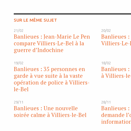
SUR LE MÊME SUJET
21/02
20/02
Banlieues : Jean-Marie Le Pen
Banlieues :
compare Villiers-Le-Bel à la
Villiers-Le-
guerre d’Indochine
19/02
18/02
Banlieues : 35 personnes en
Banlieues :
garde à vue suite à la vaste
à Villiers-l
opération de police à Villiers-
le-Bel
29/11
28/11
Banlieues : Une nouvelle
Banlieues :
soirée calme à Villiers-le-Bel
demande l’
information