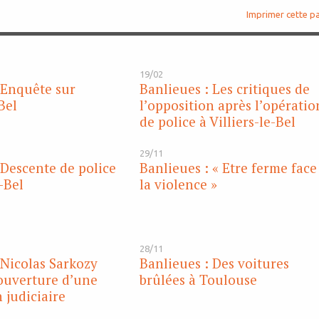
Imprimer cette p
19/02
 Enquête sur
Banlieues : Les critiques de
Bel
l’opposition après l’opératio
de police à Villiers-le-Bel
29/11
 Descente de police
Banlieues : « Etre ferme face
e-Bel
la violence »
28/11
 Nicolas Sarkozy
Banlieues : Des voitures
ouverture d’une
brûlées à Toulouse
 judiciaire