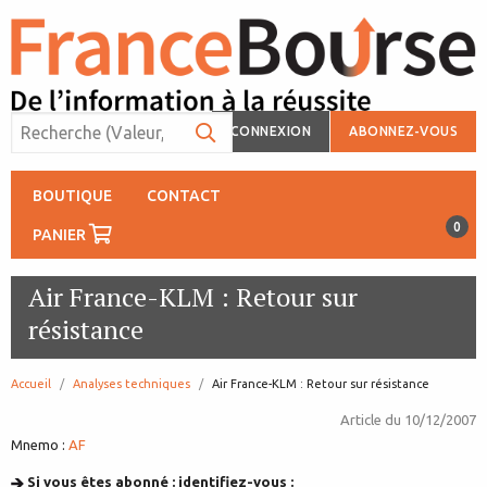
CONNEXION
ABONNEZ-VOUS
BOUTIQUE
CONTACT
0
PANIER
Air France-KLM : Retour sur
résistance
Accueil
Analyses techniques
page:
Air France-KLM : Retour sur résistance
Article du
10/12/2007
Mnemo :
AF
Si vous êtes abonné : identifiez-vous :