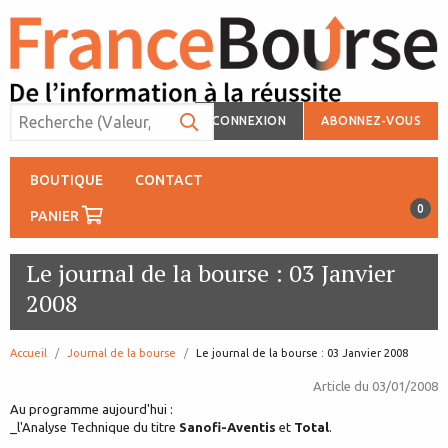
CONNEXION
ABONNEZ-VOUS
BOUTIQUE
CONTACT
0
PANIER
Le journal de la bourse : 03 Janvier
2008
Accueil
Journal de la bourse
page:
Le journal de la bourse : 03 Janvier 2008
Article du
03/01/2008
Au programme aujourd'hui :
_l'Analyse Technique du titre
Sanofi-Aventis
et
Total
.