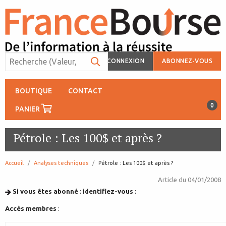
CONNEXION
ABONNEZ-VOUS
BOUTIQUE
CONTACT
0
PANIER
Pétrole : Les 100$ et après ?
Accueil
Analyses techniques
page:
Pétrole : Les 100$ et après ?
Article du
04/01/2008
Si vous êtes abonné : identifiez-vous :
Accès membres
: