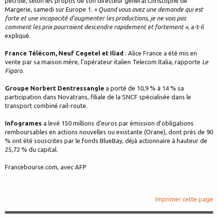
pétrole, selon les propos de son directeur général Christophe de
Margerie, samedi sur Europe 1.
« Quand vous avez une demande qui est
forte et une incapacité d’augmenter les productions, je ne vois pas
comment les prix pourraient descendre rapidement et fortement »
, a-t-il
expliqué.
France Télécom, Neuf Cegetel et Iliad
: Alice France a été mis en
vente par sa maison mère, l’opérateur italien Telecom Italia, rapporte
Le
Figaro
.
Groupe Norbert Dentressangle
a porté de 10,9 % à 14 % sa
participation dans Novatrans, filiale de la SNCF spécialisée dans le
transport combiné rail-route.
Infogrames
a levé 150 millions d’euros par émission d’obligations
remboursables en actions nouvelles ou existante (Orane), dont près de 90
% ont été souscrites par le fonds BlueBay, déjà actionnaire à hauteur de
25,72 % du capital.
Francebourse.com, avec AFP
Imprimer cette page