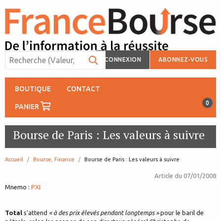
CONNEXION
ABONNEZ-VOUS
BOUTIQUE
CONTACT
0
PANIER
Bourse de Paris : Les valeurs à suivre
Accueil
Bourse, Finance
page:
Bourse de Paris : Les valeurs à suivre
Article du
07/01/2008
Mnemo :
PXI
Total
s’attend
« à des prix élevés pendant longtemps »
pour le baril de