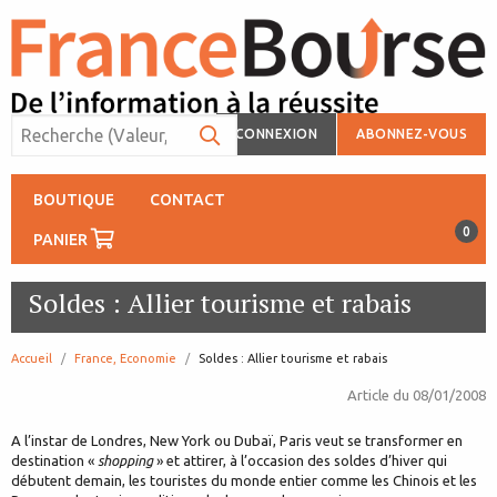
CONNEXION
ABONNEZ-VOUS
BOUTIQUE
CONTACT
0
PANIER
Soldes : Allier tourisme et rabais
Accueil
France, Economie
page:
Soldes : Allier tourisme et rabais
Article du
08/01/2008
A l’instar de Londres, New York ou Dubaï, Paris veut se transformer en
destination «
shopping
» et attirer, à l’occasion des soldes d’hiver qui
débutent demain, les touristes du monde entier comme les Chinois et les