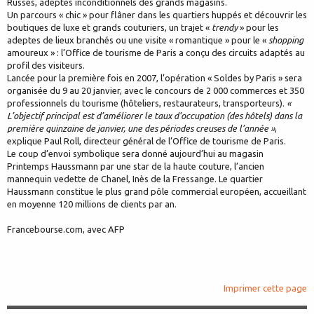
Russes, adeptes inconditionnels des grands magasins.
Un parcours « chic » pour flâner dans les quartiers huppés et découvrir les
boutiques de luxe et grands couturiers, un trajet «
trendy
» pour les
adeptes de lieux branchés ou une visite « romantique » pour le «
shopping
amoureux » : l’Office de tourisme de Paris a conçu des circuits adaptés au
profil des visiteurs.
Lancée pour la première fois en 2007, l’opération « Soldes by Paris » sera
organisée du 9 au 20 janvier, avec le concours de 2 000 commerces et 350
professionnels du tourisme (hôteliers, restaurateurs, transporteurs).
«
L’objectif principal est d’améliorer le taux d’occupation (des hôtels) dans la
première quinzaine de janvier, une des périodes creuses de l’année »
,
explique Paul Roll, directeur général de l’Office de tourisme de Paris.
Le coup d’envoi symbolique sera donné aujourd’hui au magasin
Printemps Haussmann par une star de la haute couture, l’ancien
mannequin vedette de Chanel, Inès de la Fressange. Le quartier
Haussmann constitue le plus grand pôle commercial européen, accueillant
en moyenne 120 millions de clients par an.
Francebourse.com, avec AFP
Imprimer cette page