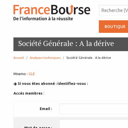
BOUTIQUE
Société Générale : A la dérive
Accueil
Analyses techniques
page:
Société Générale : A la dérive
Mnemo :
GLE
Si vous êtes abonné : identifiez-vous :
Accès membres
:
Email :
Mot de passe :