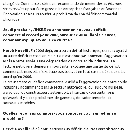
chargé du Commerce extérieur, recommande de mener des
« réformes
structurelles »
pour faire grossir les entreprises françaises et favoriser
l’innovation et ainsi résoudre le problème de son déficit commercial
chronique.
Jeudi prochain, l’INSEE va annoncer un nouveau déficit
commercial record pour 2007, autour de 40 milliards d’euros;
comment expliquez-vous ce chiffre ?
Hervé Novelli :
En 2006 déjà, on a eu un déficit historique, qui renvoyait à
un autre déficit record, en 2005. Ce n’est donc pas nouveau. L’aggravation
est liée cette année à une dégradation de notre solde industriel. La
facture pétrolière demeure importante, explique une partie du déficit
commercial, mais elle n’explique pas tout, et en tout cas ne pèse pas plus
lourd qu’en 2006.
Le creusement du déficit commercial est lié à l’aggravation de notre solde
industriel, notamment dans le secteur automobile, qui aujourd’hui pèse,
parce que les constructeurs automobiles français exportent moins
qu’avant : il y a des problèmes de gammes, de cadencements, de
nouveaux modèles.
Quelles réponses comptez-vous apporter pour remédier au
problème ?
Hervé Novelli :
Là où nous accusons un déficit, d’autres enregistrent un