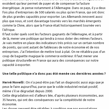
excédent qui leur permet de payer et de compenser la facture
énergétique. Je pense notamment à l’Allemagne. Dans ce pays, il y a deux
fois plus d’entreprises de 500 salariés ou plus qu’en France, qui ont donc
de plus grandes capacités pour exporter. Les Allemands innovent aussi
plus que nous, et sont davantage tournés vers les marchés émergents
comme la Chine, alors que la France était historiquement tournée vers
l’Afrique.
Il faut isoler quels sont les facteurs gagnants de l’Allemagne, et à partir
de là, mener une politique qui tendra à nous doter des mêmes facteurs.
Je vais mettre en place des indicateurs très précis sur un certain nombre
de points, qui sont autant de faiblesses de notre économie et de nos
entreprises. J’ai l’intention de mettre tout à plat. On ne rétablira pas d’un
coup de baguette magique le commerce extérieur. Il faut mener une
politique structurelle en France qui aura des conséquences sur notre
capacité à exporter.
Une telle politique n’a donc pas été menée ces dernières années ?
Hervé Novelli :
On n’a peut-être pas fait un diagnostic aussi aigu que je
peux le faire aujourd’hui, parce que le solde industriel restait positif,
même s’il se dégradait depuis 2000.
Cette dégradation est d’ailleurs liée, d’après plusieurs économistes, aux
35 heures, qui ont des conséquences sur la compétitivité de notre
économie.
Les choses peuvent être rétablies à condition que nos exportations