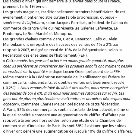
Les soldes d'hiver, qui ont démarré le 9 janvier dans toute la France,
prennent fin le 19 février.
Les grands magasins, traditionnellement premiers bénéficiaires de cet
événement, n'ont enregistré qu'une faible progression, quoique «
supérieure à l'inflation
», selon Jacques Perrilliat, président de l'Union du
commerce de centre-ville qui représente les Galeries Lafayette, Le
Printemps, Le Bon Marché et Monoprix.
Les grandes chaînes comme Zara, C et A, Benetton, Celio ou Alain
Manoukian ont enregistré des hausses des ventes de 1% à 2% par
rapport à 2007, malgré un recul de 10% de la fréquentation, selon la
Fédération des enseignes de l'habillement (FEH).
«
Cette année, les gens ont acheté en moins grande quantité, mais plus
cher. Ils préfèrent se concentrer sur les produits dont ils ont vraiment besoin
et insistent sur la qualité
», indique Lucien Odier, président de la FEH.
Même constat à la Fédération nationale de l'habillement qui fédère les
commerçants indépendants, et dont les ventes ont légèrement reculé
(-0,2%). «
Nous venons de loin! Au début des soldes, nous avons enregistré
des baisses de 5% à 6%, mais nous nous sommes rattrapés sur la fin. Les
gens ont de plus en plus tendance à attendre les dernières démarques pour
acheter
», commente Charles Melcer, président de cette fédération.
A Paris, 52% des commerçants sont insatisfaits de leur activité, même si
la quasi-totalité a constaté une augmentation du chiffre d'affaires par
rapport à la période hors soldes, selon une étude de la Chambre de
commerce et d'industrie de Paris. Ils sont 38% à estimer que les soldes
d'hiver ont généré une augmentation de jusqu'à 10% du chiffre d'affaires,