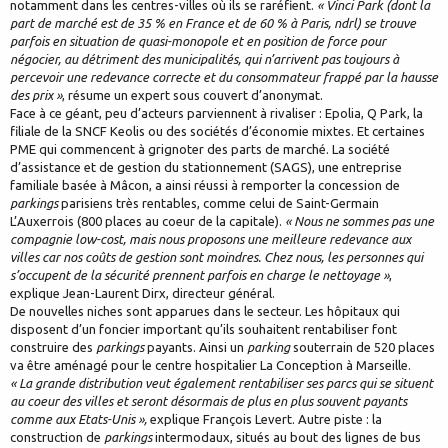
notamment dans les centres-villes où ils se raréfient.
« Vinci Park (dont la
part de marché est de 35 % en France et de 60 % à Paris, ndrl) se trouve
parfois en situation de quasi-monopole et en position de force pour
négocier, au détriment des municipalités, qui n’arrivent pas toujours à
percevoir une redevance correcte et du consommateur frappé par la hausse
des prix »
, résume un expert sous couvert d’anonymat.
Face à ce géant, peu d’acteurs parviennent à rivaliser : Epolia, Q Park, la
filiale de la SNCF Keolis ou des sociétés d’économie mixtes. Et certaines
PME qui commencent à grignoter des parts de marché. La société
d’assistance et de gestion du stationnement (SAGS), une entreprise
familiale basée à Mâcon, a ainsi réussi à remporter la concession de
parkings
parisiens très rentables, comme celui de Saint-Germain
L’Auxerrois (800 places au coeur de la capitale).
« Nous ne sommes pas une
compagnie low-cost, mais nous proposons une meilleure redevance aux
villes car nos coûts de gestion sont moindres. Chez nous, les personnes qui
s’occupent de la sécurité prennent parfois en charge le nettoyage »
,
explique Jean-Laurent Dirx, directeur général.
De nouvelles niches sont apparues dans le secteur. Les hôpitaux qui
disposent d’un foncier important qu’ils souhaitent rentabiliser font
construire des
parkings
payants. Ainsi un
parking
souterrain de 520 places
va être aménagé pour le centre hospitalier La Conception à Marseille.
« La grande distribution veut également rentabiliser ses parcs qui se situent
au coeur des villes et seront désormais de plus en plus souvent payants
comme aux Etats-Unis »,
explique François Levert. Autre piste : la
construction de
parkings
intermodaux, situés au bout des lignes de bus