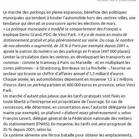
Le marché des
parkings
, en pleine expansion, bénéficie des politiques
municipales qui tendent à bouter l’automobile hors des centres-villes, une
tendance qui devrait se poursuivre après les élections de mars.
« La politique municipale a modifié le comportement des Français »
,
explique Denis Grand, PDG de Vinci Park.
« Il y a de moins en moins de
stationnement gratuit et plus généralement sur voirie. Du coup, le nombre
de nos abonnés a augmenté, de 28 % à Paris par exemple depuis 2001 »
,
ajoute le patron du numéro un des parkings en France (447 000 places).
Limiter la circulation dans les centres, en développant les transports en
commun - comme le tramway à Paris ou Marseille - et en multipliant les
zones piétonnes - à Strasbourg, Bordeaux ou La Rochelle -, favorise un
secteur qui brasse un chiffre d’affaires annuel d’1,3 milliard d’euros.
Chaque année, les automobilistes dépensent en moyenne 1,5 à 2 millions
d’euros dans un
parking
parisien et 600 000 euros en province, selon Vinci
Park.
Un marché d’autant plus juteux que les tarifs pratiqués sont fixés en
toute liberté si l’entreprise est propriétaire de l’ouvrage. En cas de
concession, elle détermine, en concertation avec l’autorité délégante (une
mairie par exemple), un plafond
« élaboré assez généreusement »
, selon
François Levert, délégué général de la Fédération nationale des métiers
du stationnement (FNMS). En moyenne, les tarifs ont ainsi progressé de
25 % depuis 2001, selon lui.
Ce système alimente une féroce bataille pour obtenir les emplacements,