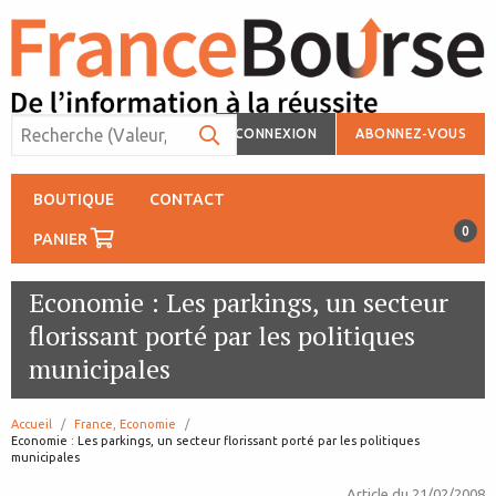
CONNEXION
ABONNEZ-VOUS
BOUTIQUE
CONTACT
0
PANIER
Economie : Les parkings, un secteur
florissant porté par les politiques
municipales
Accueil
France, Economie
page:
Economie : Les parkings, un secteur florissant porté par les politiques
municipales
Article du
21/02/2008