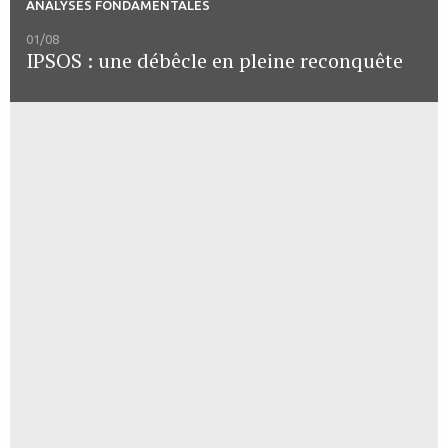
ANALYSES FONDAMENTALES
01/08
IPSOS : une débêcle en pleine reconquête