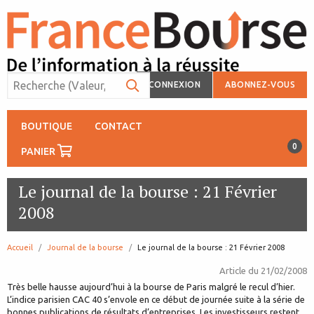
CONNEXION
ABONNEZ-VOUS
BOUTIQUE
CONTACT
0
PANIER
Le journal de la bourse : 21 Février
2008
Accueil
Journal de la bourse
page:
Le journal de la bourse : 21 Février 2008
Article du
21/02/2008
Très belle hausse aujourd’hui à la bourse de Paris malgré le recul d’hier.
L’indice parisien CAC 40 s’envole en ce début de journée suite à la série de
bonnes publications de résultats d’entreprises. Les investisseurs restent