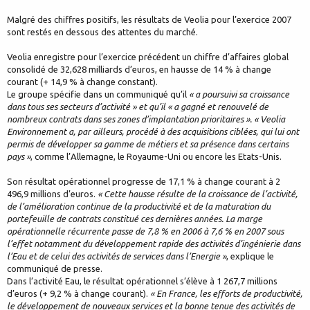
Malgré des chiffres positifs, les résultats de Veolia pour l’exercice 2007
sont restés en dessous des attentes du marché.
Veolia enregistre pour l’exercice précédent un chiffre d’affaires global
consolidé de 32,628 milliards d’euros, en hausse de 14 % à change
courant (+ 14,9 % à change constant).
Le groupe spécifie dans un communiqué qu’il
« a poursuivi sa croissance
dans tous ses secteurs d’activité » et qu’il « a gagné et renouvelé de
nombreux contrats dans ses zones d’implantation prioritaires ». « Veolia
Environnement a, par ailleurs, procédé à des acquisitions ciblées, qui lui ont
permis de développer sa gamme de métiers et sa présence dans certains
pays »
, comme l’Allemagne, le Royaume-Uni ou encore les Etats-Unis.
Son résultat opérationnel progresse de 17,1 % à change courant à 2
496,9 millions d’euros.
« Cette hausse résulte de la croissance de l’activité,
de l’amélioration continue de la productivité et de la maturation du
portefeuille de contrats constitué ces dernières années. La marge
opérationnelle récurrente passe de 7,8 % en 2006 à 7,6 % en 2007 sous
l’effet notamment du développement rapide des activités d’ingénierie dans
l’Eau et de celui des activités de services dans l’Energie »
, explique le
communiqué de presse.
Dans l’activité Eau, le résultat opérationnel s’élève à 1 267,7 millions
d’euros (+ 9,2 % à change courant).
« En France, les efforts de productivité,
le développement de nouveaux services et la bonne tenue des activités de