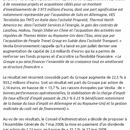
à de nouveaux projets et acquisitions ciblés pour un montant
d’investissements de 3 973 millions d’euros, dont une part significative est
notamment représentée par l’acquisition de Sulo en Allemagne, VES
Tecnitalia (ex TMT) en Italie dans l’activité Propreté, Thermal North
America Inc. dans l’activité Services à l’énergie, le gain des contrats de
Lanzhou, Haikou, Tianjin Shibei en Chine et l’acquisition des activités non
régulées de Thames Water au Royaume-Uni dans l’Eau, ainsi que par
l’acquisition de People Travel Group en Suède dans l’activité Transport. »
Veolia Environnement rappelle qu’il a lancé en juin-juillet dernier une
augmentation de capital de 2,6 milliards d’euros qui lui a permis de
renforcer ses fonds propres et d’accroître sa flexibilité financière.
« Le
Groupe a pu ainsi financer l'ensemble de sa croissance tout en améliorant
sa structure financière ».
Le résultat net récurrent consolidé part du Groupe augmente de 22,5 % à
933,2 millions d’euros. Soit un résultat net part du Groupe par action de
2,16 euros, en hausse de + 13,7 %. Les raisons évoquées par Veolia : de
«
bonnes performances opérationnelles, la stabilisation de la charge d’impôt
(le taux effectif d’impôt passant de 29,3 % à 25 % bénéficiant notamment
de la baisse du taux d’impôt en Allemagne et au Royaume-Uni) et la gestion
maîtrisée du coût net de financement) ».
Au vu de ces résultats, le Conseil d’Administration a décidé de proposer à
l’Assemblée Générale du 7 mai 2008, la mise en paiement d’un dividende
par action de 1,21 euro, en hausse de + 15,2 %, le 27 mai 2008.