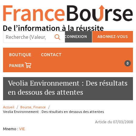
CONNEXION
ABONNEZ-VOUS
BOUTIQUE
CONTACT
0
PANIER
Veolia Environnement : Des résultats
en dessous des attentes
Accueil
Bourse, Finance
page:
Veolia Environnement : Des résultats en dessous des attentes
Article du
07/03/2008
Mnemo :
VIE