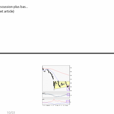
iscussion plus bas...
et article)
10/03