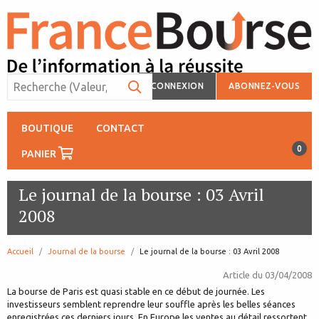
CONNEXION
ABONNEZ-VOUS
BOUTIQUE
CONTACT
0
PANIER
Le journal de la bourse : 03 Avril
2008
Accueil
Journal de la bourse
page:
Le journal de la bourse : 03 Avril 2008
Article du
03/04/2008
La bourse de Paris est quasi stable en ce début de journée. Les
investisseurs semblent reprendre leur souffle après les belles séances
enregistrées ces derniers jours. En Europe les ventes au détail ressortent