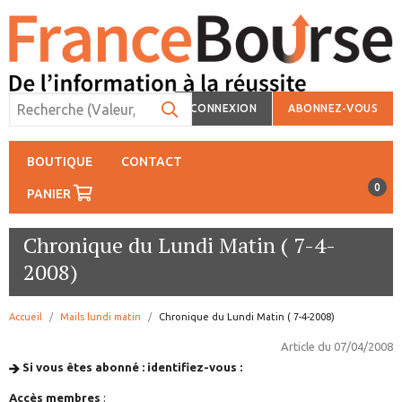
CONNEXION
ABONNEZ-VOUS
BOUTIQUE
CONTACT
0
PANIER
Chronique du Lundi Matin ( 7-4-
2008)
Accueil
Mails lundi matin
page:
Chronique du Lundi Matin ( 7-4-2008)
Article du
07/04/2008
Si vous êtes abonné : identifiez-vous :
Accès membres
: