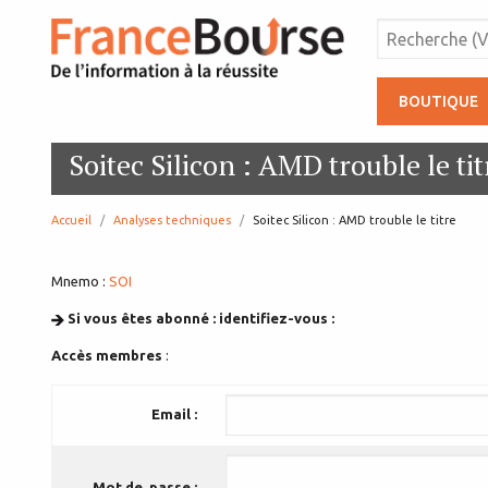
BOUTIQUE
Soitec Silicon : AMD trouble le tit
Accueil
Analyses techniques
page:
Soitec Silicon : AMD trouble le titre
Mnemo :
SOI
Si vous êtes abonné : identifiez-vous :
Accès membres
:
Email :
Mot de passe :