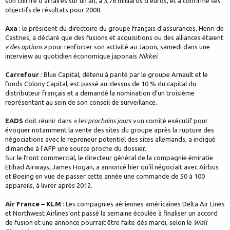
son chiffre d’affaires sur un an, à 3,76 milliards d’euros, et a confirmé ses
objectifs de résultats pour 2008.
Axa
: le président du directoire du groupe français d’assurances, Henri de
Castries, a déclaré que des fusions et acquisitions ou des alliances étaient
« des options »
pour renforcer son activité au Japon, samedi dans une
interview au quotidien économique japonais
Nikkei
.
Carrefour
: Blue Capital, détenu à parité par le groupe Arnault et le
fonds Colony Capital, est passé au-dessus de 10 % du capital du
distributeur français et a demandé la nomination d’un troisième
représentant au sein de son conseil de surveillance.
EADS
doit réunir dans
« les prochains jours »
un comité exécutif pour
évoquer notamment la vente des sites du groupe après la rupture des
négociations avec le repreneur potentiel des sites allemands, a indiqué
dimanche à l’AFP une source proche du dossier.
Sur le front commercial, le directeur général de la compagnie émiratie
Etihad Airways, James Hogan, a annoncé hier qu’il négociait avec Airbus
et Boeing en vue de passer cette année une commande de 50 à 100
appareils, à livrer après 2012.
Air France – KLM
: Les compagnies aériennes américaines Delta Air Lines
et Northwest Airlines ont passé la semaine écoulée à finaliser un accord
de fusion et une annonce pourrait être faite dès mardi, selon le
Wall