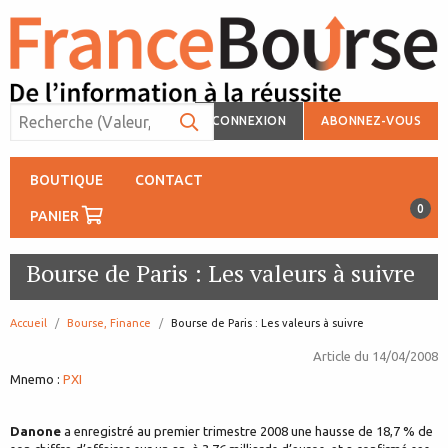
CONNEXION
ABONNEZ-VOUS
BOUTIQUE
CONTACT
0
PANIER
Bourse de Paris : Les valeurs à suivre
Accueil
Bourse, Finance
page:
Bourse de Paris : Les valeurs à suivre
Article du
14/04/2008
Mnemo :
PXI
Danone
a enregistré au premier trimestre 2008 une hausse de 18,7 % de