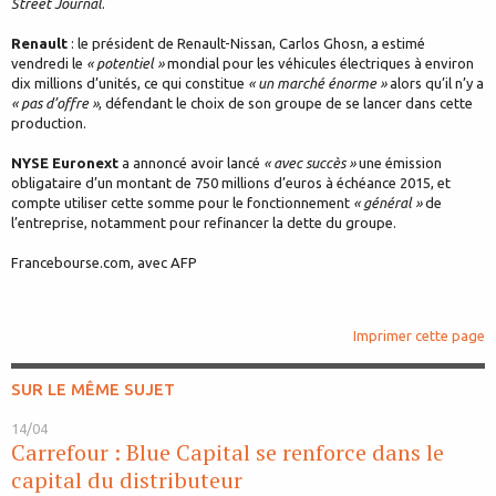
Street Journal
.
Renault
: le président de Renault-Nissan, Carlos Ghosn, a estimé
vendredi le
« potentiel »
mondial pour les véhicules électriques à environ
dix millions d’unités, ce qui constitue
« un marché énorme »
alors qu’il n’y a
« pas d’offre »
, défendant le choix de son groupe de se lancer dans cette
production.
NYSE Euronext
a annoncé avoir lancé
« avec succès »
une émission
obligataire d’un montant de 750 millions d’euros à échéance 2015, et
compte utiliser cette somme pour le fonctionnement
« général »
de
l’entreprise, notamment pour refinancer la dette du groupe.
Francebourse.com, avec AFP
Imprimer cette page
SUR LE MÊME SUJET
14/04
Carrefour : Blue Capital se renforce dans le
capital du distributeur