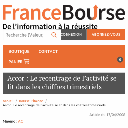
CONNEXION
ABONNEZ-VOUS
BOUTIQUE
CONTACT
0
PANIER
Accor : Le recentrage de l’activité se
lit dans les chiffres trimestriels
Accueil
Bourse, Finance
page:
Accor : Le recentrage de l’activité se lit dans les chiffres trimestriels
Article du
17/04/2008
Mnemo :
AC