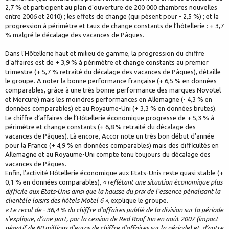
2,7 % et participent au plan d’ouverture de 200 000 chambres nouvelles
entre 2006 et 2010) ; les effets de change (qui pèsent pour - 2,5 %) ; et la
progression à périmètre et taux de change constants de l’hôtellerie : + 3,7
% malgré le décalage des vacances de Pâques.
Dans l’Hôtellerie haut et milieu de gamme, la progression du chiffre
d’affaires est de + 3,9 % à périmètre et change constants au premier
trimestre (+ 5,7 % retraité du décalage des vacances de Pâques), détaille
le groupe. A noter la bonne performance française (+ 6,5 % en données
comparables, grâce à une très bonne performance des marques Novotel
et Mercure) mais les moindres performances en Allemagne (- 4,3 % en
données comparables) et au Royaume-Uni (+ 3,3 % en données brutes).
Le chiffre d’affaires de l’Hôtellerie économique progresse de + 5,3 % à
périmètre et change constants (+ 6,8 % retraité du décalage des
vacances de Pâques). Là encore, Accor note un très bon début d’année
pour la France (+ 4,9 % en données comparables) mais des difficultés en
Allemagne et au Royaume-Uni compte tenu toujours du décalage des
vacances de Pâques.
Enfin, l’activité Hôtellerie économique aux Etats-Unis reste quasi stable (+
0,1 % en données comparables),
« reflétant une situation économique plus
difficile aux Etats-Unis ainsi que la hausse du prix de l’essence pénalisant la
clientèle loisirs des hôtels Motel 6 »
, explique le groupe.
« Le recul de - 36,4 % du chiffre d’affaires publié de la division sur la période
s’explique, d’une part, par la cession de Red Roof Inn en août 2007 (impact
négatif de 60 millions d’euros de chiffre d’affaires sur la période) et, d’autre