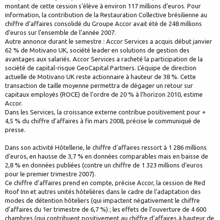
montant de cette cession s’élève à environ 117 millions d’euros. Pour
information, la contribution de la Restauration Collective brésilienne au
chiffre d’affaires consolidé du Groupe Accor avait été de 248 millions
d’euros sur l’ensemble de l’année 2007.
Autre annonce durant le semestre : Accor Services a acquis début janvier
62 % de Motivano UK, société leader en solutions de gestion des
avantages aux salariés. Accor Services a racheté la participation de la
société de capital-risque GeoCapital Partners. L’équipe de direction
actuelle de Motivano UK reste actionnaire à hauteur de 38 %. Cette
transaction de taille moyenne permettra de dégager un retour sur
capitaux employés (ROCE) de l’ordre de 20 % à l’horizon 2010, estime
Accor.
Dans les Services, la croissance externe contribue positivement pour +
4,5 % du chiffre d’affaires à fin mars 2008, précise le communiqué de
presse.
Dans son activité Hôtellerie, le chiffre d’affaires ressort à 1 286 millions
d’euros, en hausse de 3,7 % en données comparables mais en baisse de
2,8 % en données publiées (contre un chiffre de 1 323 millions d’euros
pour le premier trimestre 2007).
Ce chiffre d’affaires prend en compte, précise Accor, la cession de Red
Roof Inn et autres unités hôtelières dans le cadre de l’adaptation des
modes de détention hôteliers (qui impactent négativement le chiffre
d’affaires du 1er trimestre de 6,7 %) ; les effets de l’ouverture de 4 600
chambres (qui contribuent positivement au chiffre d’affaires à hauteur de