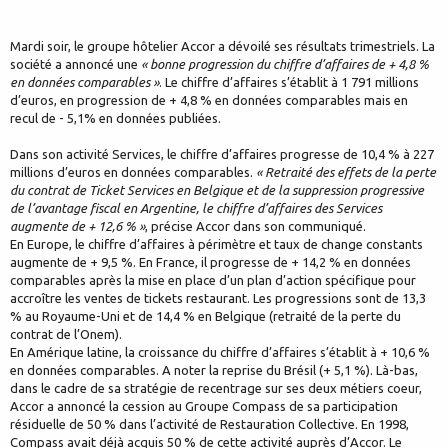
Mardi soir, le groupe hôtelier Accor a dévoilé ses résultats trimestriels. La
société a annoncé une
« bonne progression du chiffre d’affaires de + 4,8 %
en données comparables »
. Le chiffre d’affaires s’établit à 1 791 millions
d’euros, en progression de + 4,8 % en données comparables mais en
recul de - 5,1% en données publiées.
Dans son activité Services, le chiffre d’affaires progresse de 10,4 % à 227
millions d’euros en données comparables.
« Retraité des effets de la perte
du contrat de Ticket Services en Belgique et de la suppression progressive
de l’avantage fiscal en Argentine, le chiffre d’affaires des Services
augmente de + 12,6 % »
, précise Accor dans son communiqué.
En Europe, le chiffre d’affaires à périmètre et taux de change constants
augmente de + 9,5 %. En France, il progresse de + 14,2 % en données
comparables après la mise en place d’un plan d’action spécifique pour
accroître les ventes de tickets restaurant. Les progressions sont de 13,3
% au Royaume-Uni et de 14,4 % en Belgique (retraité de la perte du
contrat de l’Onem).
En Amérique latine, la croissance du chiffre d’affaires s’établit à + 10,6 %
en données comparables. A noter la reprise du Brésil (+ 5,1 %). Là-bas,
dans le cadre de sa stratégie de recentrage sur ses deux métiers coeur,
Accor a annoncé la cession au Groupe Compass de sa participation
résiduelle de 50 % dans l’activité de Restauration Collective. En 1998,
Compass avait déjà acquis 50 % de cette activité auprès d’Accor. Le