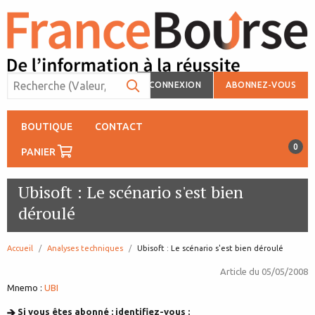
CONNEXION
ABONNEZ-VOUS
BOUTIQUE
CONTACT
0
PANIER
Ubisoft : Le scénario s'est bien
déroulé
Accueil
Analyses techniques
page:
Ubisoft : Le scénario s'est bien déroulé
Article du
05/05/2008
Mnemo :
UBI
Si vous êtes abonné : identifiez-vous :