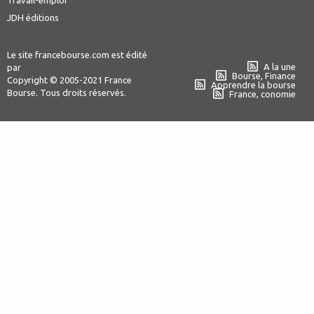
Travail-emploi
JDH éditions
Le site francebourse.com est édité
A la une
par
Bourse, Finance
Copyright © 2005-2021 France
Apprendre la bourse
Bourse. Tous droits réservés.
France, conomie