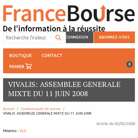
CONNEXION
ABONNEZ-VOUS
BOUTIQUE
CONTACT
0
PANIER
VIVALIS: ASSEMBLEE GENERALE
MIXTE DU 11 JUIN 2008
Accueil
Communiqués de presse
page:
VIVALIS: ASSEMBLEE GENERALE MIXTE DU 11 JUIN 2008
Article du
05/05/2008
Mnemo :
VLS