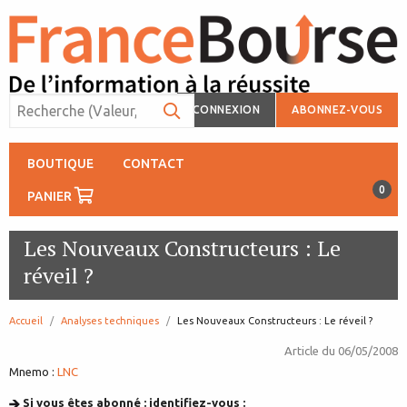
CONNEXION
ABONNEZ-VOUS
BOUTIQUE
CONTACT
0
PANIER
Les Nouveaux Constructeurs : Le
réveil ?
Accueil
Analyses techniques
page:
Les Nouveaux Constructeurs : Le réveil ?
Article du
06/05/2008
Mnemo :
LNC
Si vous êtes abonné : identifiez-vous :