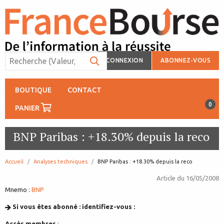
CONNEXION
ABONNEZ-VOUS
BOUTIQUE
CONTACT
0
PANIER
BNP Paribas : +18.30% depuis la reco
Accueil
Analyses techniques
page:
BNP Paribas : +18.30% depuis la reco
Article du
16/05/2008
Mnemo :
BNP
Si vous êtes abonné : identifiez-vous :
Accès membres
: