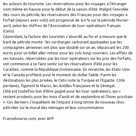
les acteurs du tourisme. Les réservations pour les voyages à l’étranger
sont même en hausse pour le début de la saison d’été. Malgré l’envolée
des cours du pétrole, les réservations des Français pour des voyages à
forfait (séjours avec vols) ont progressé de 4,4 % sur la période février-
avril, selon les chiffres de l’Association de tour-opérateurs français
(Ceto).
Cependant, la facture des touristes s’alourdit au fur et à mesure que le
baril de pétrole monte : les surcharges carburant appliquées par les
compagnies aériennes ont plus que doublé sur un an, dépassant les 200
euros pour un billet aller-retour pour les vols long-courriers. Les effets de
ces hausses, répercutées par les tour-opérateurs sur les prix des forfaits,
ont commencé à se faire sentir sur les réservations d’été pour les
Caraïbes, comme la République Dominicaine. En revanche, les Etats-Unis
et le Canada profitent pour le moment du dollar faible. Parmi les
destinations les plus prisées, le Ceto note la Turquie et l’Egypte. Côté
perdants, figurent le Maroc, les Antilles françaises et le Sénégal.
L’été est toutefois loin d’être gagné pour les tour-opérateurs, qui «
restent prudents pour les mois d’août et de septembre et l’hiver prochain
». Ces derniers s’inquiètent de l’impact à long terme du nouveau choc
pétrolier sur le moral des ménages et leur consommation.
Francebourse.com, avec AFP