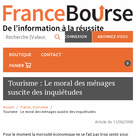
CONNEXION
ABONNEZ-VOUS
BOUTIQUE
CONTACT
0
PANIER
Tourisme : Le moral des ménages
suscite des inquiétudes
Accueil
France, Economie
page:
Tourisme : Le moral des ménages suscite des inquiétudes
Article du
11/06/2008
Pour le moment la morosité économique ne se fait pas trop sentir pour