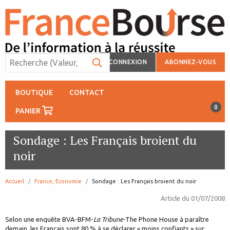
CONNEXION
ABONNEZ-VOUS
BOUTIQUE
CONTACT
0
PANIER
Sondage : Les Français broient du
noir
Accueil
France, Economie
page:
Sondage : Les Français broient du noir
Article du
01/07/2008
Selon une enquête BVA-BFM-
La Tribune
-The Phone House à paraître
demain, les Français sont 80 % à se déclarer « moins confiants » sur