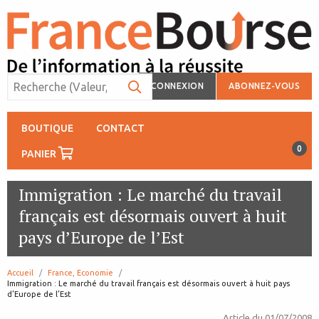
CONNEXION
ABONNEZ-VOUS
BOUTIQUE
CONTACT
0
PANIER
Immigration : Le marché du travail
français est désormais ouvert à huit
pays d’Europe de l’Est
Accueil
France, Economie
page:
Immigration : Le marché du travail français est désormais ouvert à huit pays
d’Europe de l’Est
Article du
01/07/2008