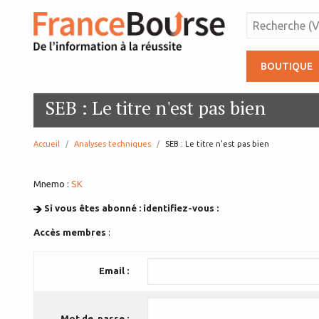
BOUTIQUE
SEB : Le titre n'est pas bien
Accueil
Analyses techniques
page:
SEB : Le titre n'est pas bien
Mnemo :
SK
Si vous êtes abonné : identifiez-vous :
Accès membres
:
Email :
Mot de passe :