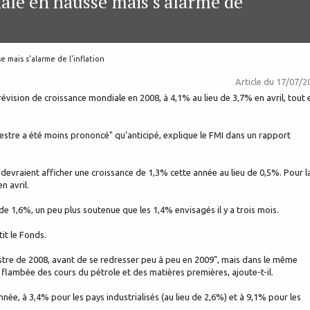
iale en hausse mais s'alarme de
 mais s'alarme de l'inflation
Article du
17/07/2
évision de croissance mondiale en 2008, à 4,1% au lieu de 3,7% en avril, tout 
imestre a été moins prononcé" qu'anticipé, explique le FMI dans un rapport
i devraient afficher une croissance de 1,3% cette année au lieu de 0,5%. Pour l
n avril.
e 1,6%, un peu plus soutenue que les 1,4% envisagés il y a trois mois.
it le Fonds.
stre de 2008, avant de se redresser peu à peu en 2009", mais dans le même
 flambée des cours du pétrole et des matières premières, ajoute-t-il.
nnée, à 3,4% pour les pays industrialisés (au lieu de 2,6%) et à 9,1% pour les