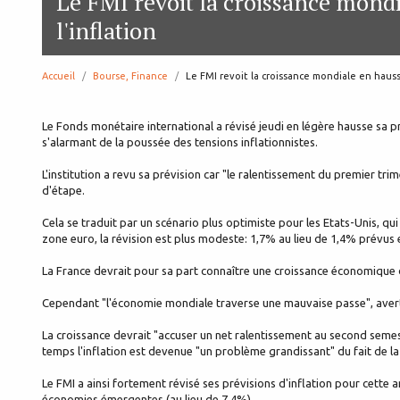
Le FMI revoit la croissance mond
l'inflation
Accueil
Bourse, Finance
page:
Le FMI revoit la croissance mondiale en hausse
Le Fonds monétaire international a révisé jeudi en légère hausse sa pr
s'alarmant de la poussée des tensions inflationnistes.
L'institution a revu sa prévision car "le ralentissement du premier tr
d'étape.
Cela se traduit par un scénario plus optimiste pour les Etats-Unis, qu
zone euro, la révision est plus modeste: 1,7% au lieu de 1,4% prévus e
La France devrait pour sa part connaître une croissance économique d
Cependant "l'économie mondiale traverse une mauvaise passe", avert
La croissance devrait "accuser un net ralentissement au second seme
temps l'inflation est devenue "un problème grandissant" du fait de la
Le FMI a ainsi fortement révisé ses prévisions d'inflation pour cette a
économies émergentes (au lieu de 7,4%).