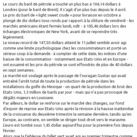
Le cours du baril de pétrole a touché un plus bas à 104,14 dollars à
Londres (pour le baril de Brent). Il s’agit d’un plus bas depuis le 4 avril.
Le prix du baril de « light sweet crude » pour livraison en octobre a
plongé de dix dollars tous ronds par rapport à la clôture de vendredi - les
marchés américains étant fermés lundi, ndlr - à 105,46 dollars lors des
échanges électroniques de New York, avant de se reprendre très
légèrement.
Le niveau record de 147,50 dollars atteint le 11 juillet semble avoir agi
comme une limite psychologique chez les consommateurs et porté un
sérieux coup à la demande : à compter de cette date, les indices d’une
baisse de la consommation - notamment aux Etats-Unis et en Europe -
ont essaimé et les prix du pétrole se sont effondrés de plus de 40 dollars
en sept semaines.
Le marché est soulagé après le passage de l’ouragan Gustav qui avait
entraîné l’arrêt total de toute la production de pétrole dans les
installations du golfe du Mexique - un quart de la production de brut des
Etats-Unis, 1,3 million de barils par jour - mais qui n’a pas provoqué de
dégâts majeurs en Louisiane.
Par ailleurs, le dollar se renforce sur le marché des changes, sur fond
d’espoir de reprise aux Etats-Unis après la révision à la hausse inattendue
de la croissance du deuxième trimestre la semaine dernière, tandis qu’en
Europe, au contraire, on semble se diriger tout droit vers le marasme.
L’euro est tombé sous 1,45 dollar aujourd’hui pour la première fois depuis
février.
Alors que la faiblesse du billet vert avait agi au premier trimestre comme