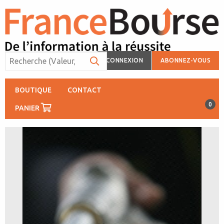
CONNEXION
ABONNEZ-VOUS
BOUTIQUE
CONTACT
0
PANIER