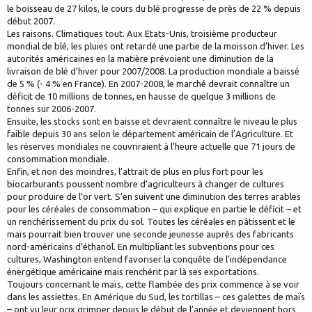
le boisseau de 27 kilos, le cours du blé progresse de près de 22 % depuis
début 2007.
Les raisons. Climatiques tout. Aux Etats-Unis, troisième producteur
mondial de blé, les pluies ont retardé une partie de la moisson d’hiver. Les
autorités américaines en la matière prévoient une diminution de la
livraison de blé d’hiver pour 2007/2008. La production mondiale a baissé
de 5 % (- 4 % en France). En 2007-2008, le marché devrait connaître un
déficit de 10 millions de tonnes, en hausse de quelque 3 millions de
tonnes sur 2006-2007.
Ensuite, les stocks sont en baisse et devraient connaître le niveau le plus
faible depuis 30 ans selon le département américain de l’Agriculture. Et
les réserves mondiales ne couvriraient à l’heure actuelle que 71 jours de
consommation mondiale.
Enfin, et non des moindres, l’attrait de plus en plus fort pour les
biocarburants poussent nombre d’agriculteurs à changer de cultures
pour produire de l’or vert. S’en suivent une diminution des terres arables
pour les céréales de consommation – qui explique en partie le déficit – et
un renchérissement du prix du sol. Toutes les céréales en pâtissent et le
maïs pourrait bien trouver une seconde jeunesse auprès des fabricants
nord-américains d’éthanol. En multipliant les subventions pour ces
cultures, Washington entend favoriser la conquête de l’indépendance
énergétique américaine mais renchérit par là ses exportations.
Toujours concernant le maïs, cette flambée des prix commence à se voir
dans les assiettes. En Amérique du Sud, les tortillas – ces galettes de maïs
– ont vu leur prix grimper depuis le début de l’année et deviennent hors