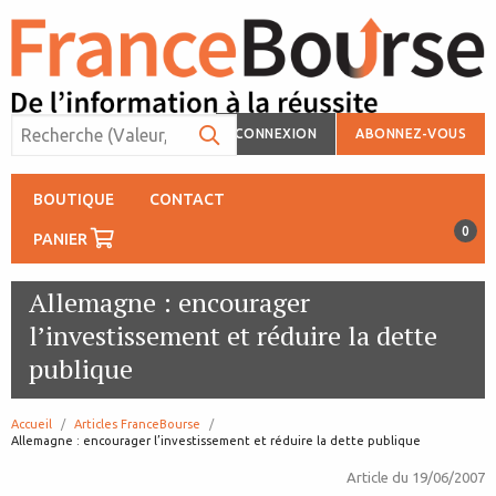
CONNEXION
ABONNEZ-VOUS
BOUTIQUE
CONTACT
0
PANIER
Allemagne : encourager
l’investissement et réduire la dette
publique
Accueil
Articles FranceBourse
page:
Allemagne : encourager l’investissement et réduire la dette publique
Article du
19/06/2007