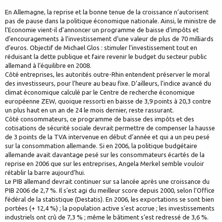
En Allemagne, la reprise et la bonne tenue de la croissance n’autorisent
pas de pause dans la politique économique nationale. Ainsi, le ministre de
l’Economie vient-il d’annoncer un programme de baisse d’impôts et
d’encouragements à l’investissement d’une valeur de plus de 70 milliards
d’euros. Objectif de Michael Glos : stimuler l’investissement tout en
réduisant la dette publique et faire revenir le budget du secteur public
allemand à l’équilibre en 2008.
Côté entreprises, les autorités outre-Rhin entendent préserver le moral
des investisseurs, pour l’heure au beau fixe. D’ailleurs, l’indice avancé du
climat économique calculé par le Centre de recherche économique
européenne ZEW, quoique ressorti en baisse de 3,9 points à 20,3 contre
un plus haut en un an de 24 le mois dernier, reste rassurant.
Côté consommateurs, ce programme de baisse des impôts et des
cotisations de sécurité sociale devrait permettre de compenser la hausse
de 3 points de la TVA intervenue en début d’année et qui a un peu pesé
sur la consommation allemande. Si en 2006, la politique budgétaire
allemande avait davantage pesé sur les consommateurs écartés de la
reprise en 2006 que sur les entreprises, Angela Merkel semble vouloir
rétablir la barre aujourd’hui.
Le PIB allemand devrait continuer sur sa lancée après une croissance du
PIB 2006 de 2,7 %. Il s’est agi du meilleur score depuis 2000, selon l’Office
fédéral de la statistique (Destatis). En 2006, les exportations se sont bien
portées (+ 12,4 %) ; la population active s’est accrue ; les investissements
industriels ont crû de 7,3 % ; même le bâtiment s’est redressé de 3,6 %.